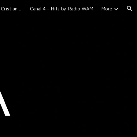
Canal 3 - In The Mix by Cristian Valdes
Canal 4 - Hits by Radio WAM
More
ion